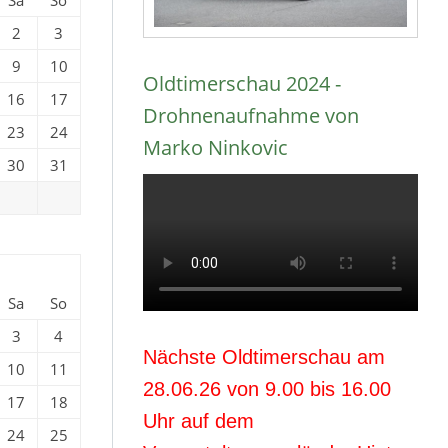
2
3
9
10
Oldtimerschau 2024 -
16
17
Drohnenaufnahme von
23
24
Marko Ninkovic
30
31
Sa
So
3
4
Nächste Oldtimerschau am
10
11
28.06.26 von 9.00 bis 16.00
17
18
Uhr auf dem
24
25