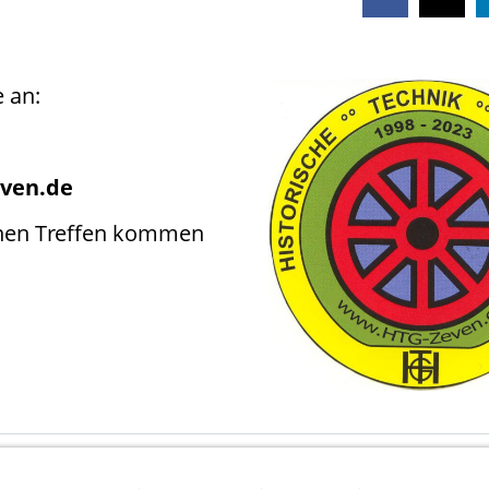
 an:
even.de
chen Treffen kommen