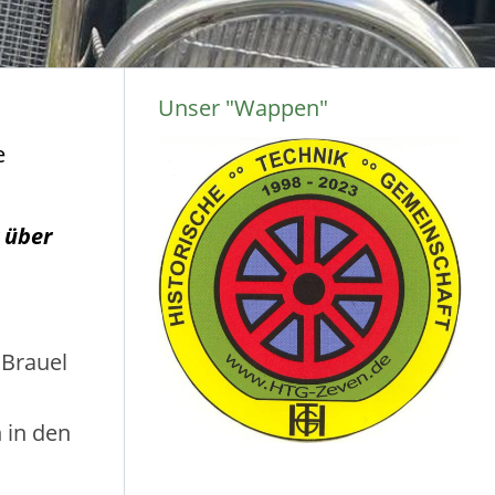
Unser "Wappen"
e
 über
 Brauel
 in den