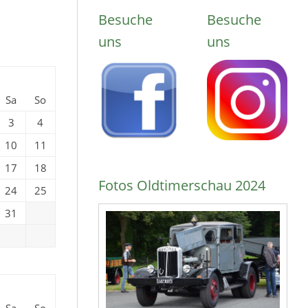
Besuche
Besuche
uns
uns
Sa
So
3
4
10
11
17
18
Fotos Oldtimerschau 2024
24
25
31
Sa
So